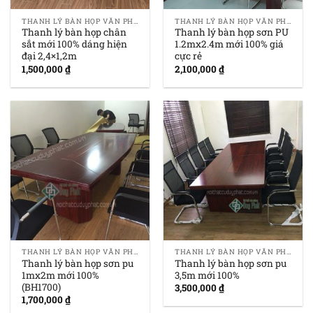
THANH LÝ BÀN HỌP VĂN PHÒNG GIÁ RẺ
THANH LÝ BÀN HỌP VĂN PHÒNG GIÁ RẺ
Thanh lý bàn họp chân
Thanh lý bàn họp sơn PU
sắt mới 100% dáng hiện
1.2mx2.4m mới 100% giá
đại 2,4×1,2m
cực rẻ
1,500,000
₫
2,100,000
₫
THANH LÝ BÀN HỌP VĂN PHÒNG GIÁ RẺ
THANH LÝ BÀN HỌP VĂN PHÒNG GIÁ RẺ
Thanh lý bàn họp sơn pu
Thanh lý bàn họp sơn pu
1mx2m mới 100%
3,5m mới 100%
(BH1700)
3,500,000
₫
1,700,000
₫