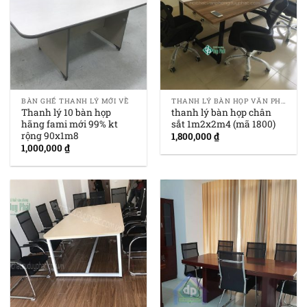
BÀN GHẾ THANH LÝ MỚI VỀ
THANH LÝ BÀN HỌP VĂN PHÒNG GIÁ RẺ
Thanh lý 10 bàn họp
thanh lý bàn họp chân
hãng fami mới 99% kt
sắt 1m2x2m4 (mã 1800)
rộng 90x1m8
1,800,000
₫
1,000,000
₫