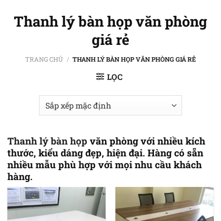
Bỏ
Thanh lý bàn họp văn phòng
qua
nội
giá rẻ
dung
TRANG CHỦ
/
THANH LÝ BÀN HỌP VĂN PHÒNG GIÁ RẺ
LỌC
Thanh lý bàn họp
văn phòng với nhiều kích
thước, kiểu dáng đẹp, hiện đại. Hàng có sẵn
nhiều mẫu phù hợp với mọi nhu cầu khách
hàng.