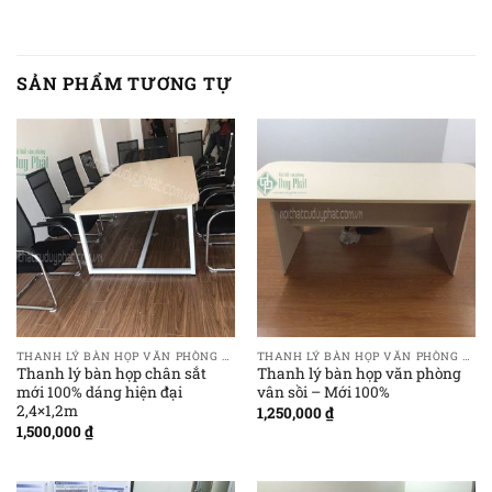
SẢN PHẨM TƯƠNG TỰ
THANH LÝ BÀN HỌP VĂN PHÒNG GIÁ RẺ
THANH LÝ BÀN HỌP VĂN PHÒNG GIÁ RẺ
Thanh lý bàn họp chân sắt
Thanh lý bàn họp văn phòng
mới 100% dáng hiện đại
vân sồi – Mới 100%
2,4×1,2m
1,250,000
₫
1,500,000
₫