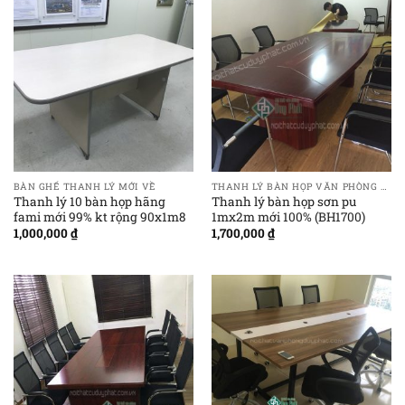
BÀN GHẾ THANH LÝ MỚI VỀ
THANH LÝ BÀN HỌP VĂN PHÒNG GIÁ RẺ
Thanh lý 10 bàn họp hãng
Thanh lý bàn họp sơn pu
fami mới 99% kt rộng 90x1m8
1mx2m mới 100% (BH1700)
1,000,000
₫
1,700,000
₫