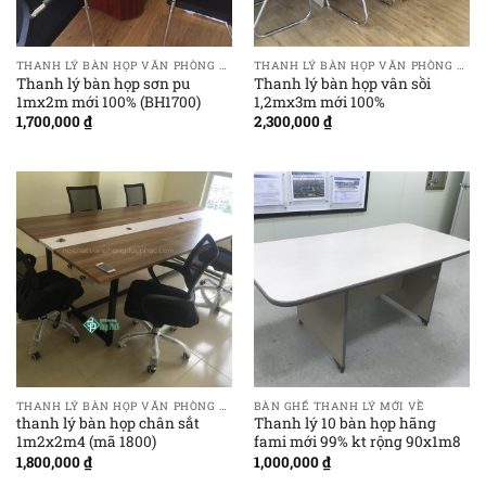
THANH LÝ BÀN HỌP VĂN PHÒNG GIÁ RẺ
THANH LÝ BÀN HỌP VĂN PHÒNG GIÁ RẺ
Thanh lý bàn họp sơn pu
Thanh lý bàn họp vân sồi
1mx2m mới 100% (BH1700)
1,2mx3m mới 100%
1,700,000
₫
2,300,000
₫
THANH LÝ BÀN HỌP VĂN PHÒNG GIÁ RẺ
BÀN GHẾ THANH LÝ MỚI VỀ
thanh lý bàn họp chân sắt
Thanh lý 10 bàn họp hãng
1m2x2m4 (mã 1800)
fami mới 99% kt rộng 90x1m8
1,800,000
₫
1,000,000
₫