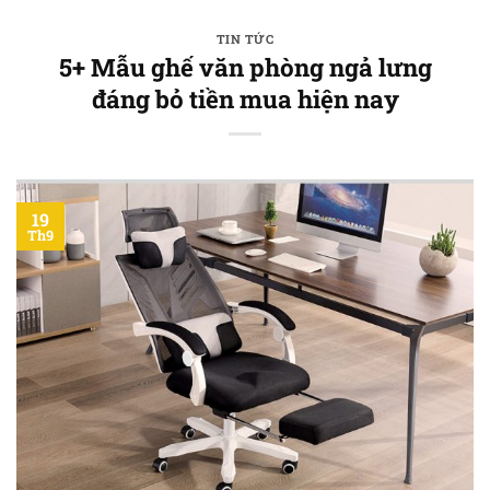
Bỏ
qua
TIN TỨC
5+ Mẫu ghế văn phòng ngả lưng
nội
đáng bỏ tiền mua hiện nay
dung
19
Th9