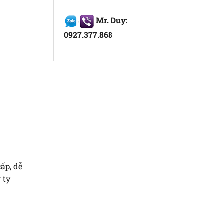
Mr. Duy:
0927.377.868
ấp, dễ
 ty