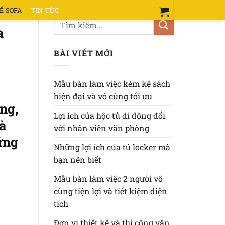
Ế SOFA
TIN TỨC
a
BÀI VIẾT MỚI
Mẫu bàn làm việc kèm kệ sách
hiện đại và vô cùng tối ưu
ng,
Lợi ích của hộc tủ di động đối
à
với nhân viên văn phòng
ững
Những lợi ích của tủ locker mà
bạn nên biết
Mẫu bàn làm việc 2 người vô
cùng tiện lợi và tiết kiệm diện
tích
Đơn vị thiết kế và thi công văn