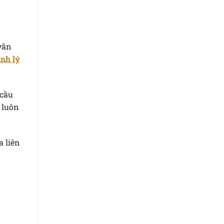
 văn
nh lý
 cầu
 luôn
a liên