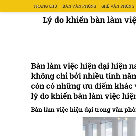
Bỏ
TRANG CHỦ
BÀN VĂN PHÒNG
GHẾ VĂN PHÒNG
qua
THANH L
Lý do khiến bàn làm vi
nội
dung
Bàn làm việc hiện đại hiện 
không chỉ bởi nhiều tính nă
còn có những ưu điểm khác về
lý do khiến bàn làm việc hiệ
Bàn làm việc hiện đại trong văn phò