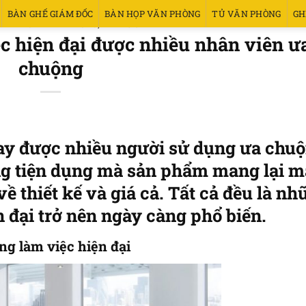
BÀN GHẾ GIÁM ĐỐC
BÀN HỌP VĂN PHÒNG
TỦ VĂN PHÒNG
GH
Ý BÀN GHẾ VĂN PHÒNG
,
TIN TỨC
ệc hiện đại được nhiều nhân viên ư
chuộng
nay được nhiều người sử dụng ưa chuộ
ng tiện dụng mà sản phẩm mang lại m
 thiết kế và giá cả. Tất cả đều là nh
n đại trở nên ngày càng phổ biến.
ng làm việc hiện đại