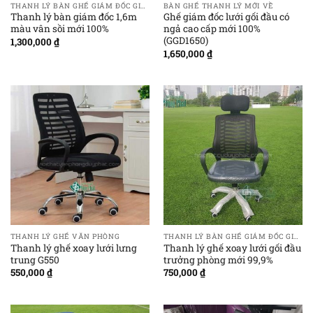
THANH LÝ BÀN GHẾ GIÁM ĐỐC GIÁ RẺ
BÀN GHẾ THANH LÝ MỚI VỀ
Thanh lý bàn giám đốc 1,6m
Ghế giám đốc lưới gối đầu có
màu vân sồi mới 100%
ngả cao cấp mới 100%
(GGD1650)
1,300,000
₫
1,650,000
₫
THANH LÝ GHẾ VĂN PHÒNG
THANH LÝ BÀN GHẾ GIÁM ĐỐC GIÁ RẺ
Thanh lý ghế xoay lưới lưng
Thanh lý ghế xoay lưới gối đầu
trung G550
trưởng phòng mới 99,9%
550,000
₫
750,000
₫