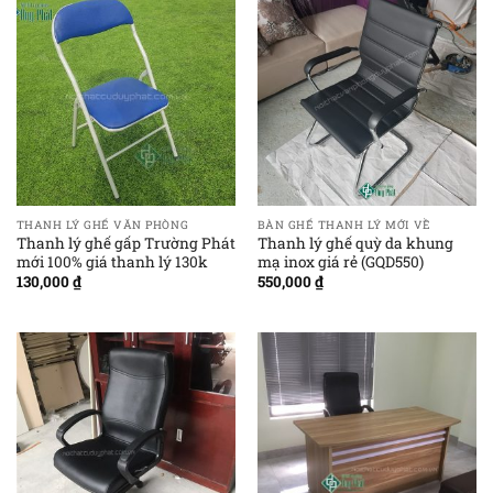
THANH LÝ GHẾ VĂN PHÒNG
BÀN GHẾ THANH LÝ MỚI VỀ
Thanh lý ghế gấp Trường Phát
Thanh lý ghế quỳ da khung
mới 100% giá thanh lý 130k
mạ inox giá rẻ (GQD550)
130,000
₫
550,000
₫