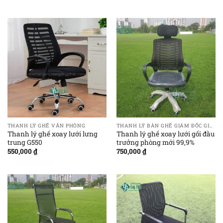
THANH LÝ GHẾ VĂN PHÒNG
THANH LÝ BÀN GHẾ GIÁM ĐỐC GIÁ RẺ
Thanh lý ghế xoay lưới lưng
Thanh lý ghế xoay lưới gối đầu
trung G550
trưởng phòng mới 99,9%
550,000
₫
750,000
₫