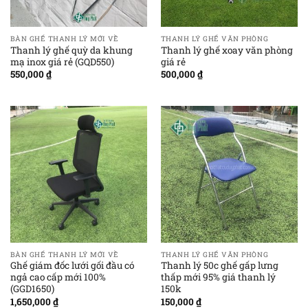
BÀN GHẾ THANH LÝ MỚI VỀ
THANH LÝ GHẾ VĂN PHÒNG
Thanh lý ghế quỳ da khung
Thanh lý ghế xoay văn phòng
mạ inox giá rẻ (GQD550)
giá rẻ
550,000
₫
500,000
₫
BÀN GHẾ THANH LÝ MỚI VỀ
THANH LÝ GHẾ VĂN PHÒNG
Ghế giám đốc lưới gối đầu có
Thanh lý 50c ghế gấp lưng
ngả cao cấp mới 100%
thấp mới 95% giá thanh lý
(GGD1650)
150k
1,650,000
₫
150,000
₫