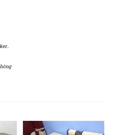
ker..
phòng