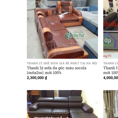
THANH LÝ GHẾ SOFA GIÁ RẺ NHẤT TẠI HÀ NỘI
THANH LÝ
Thanh lý sofa da góc màu socola
Thanh l
1m6x2m1 mới 100%
mới 100
2,300,000
₫
4,000,0