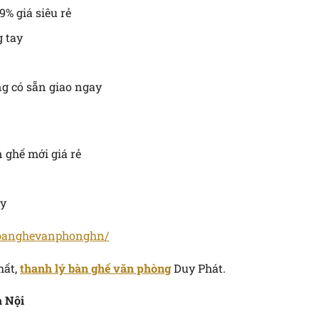
9% giá siêu rẻ
 tay
g có sẵn giao ngay
 ghế mới giá rẻ
ay
ybanghevanphonghn/
hất,
thanh lý bàn ghế văn phòng
Duy Phát.
à Nội