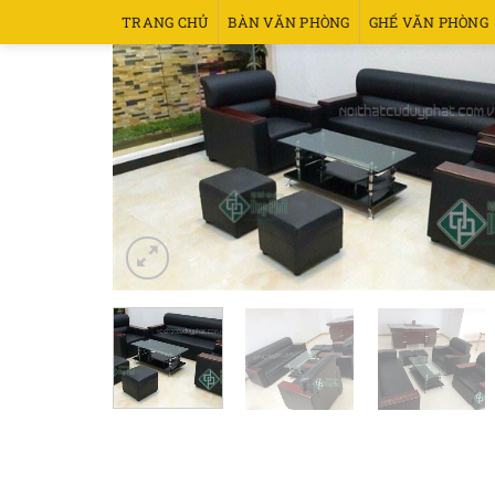
Bỏ
TRANG CHỦ
BÀN VĂN PHÒNG
GHẾ VĂN PHÒNG
qua
nội
dung