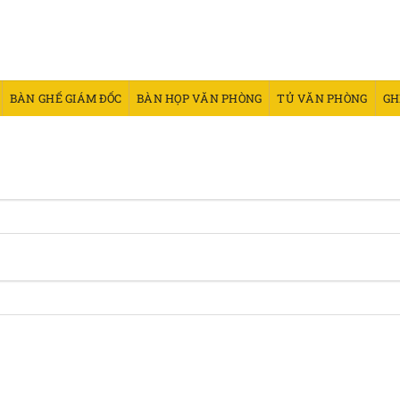
BÀN GHẾ GIÁM ĐỐC
BÀN HỌP VĂN PHÒNG
TỦ VĂN PHÒNG
GH