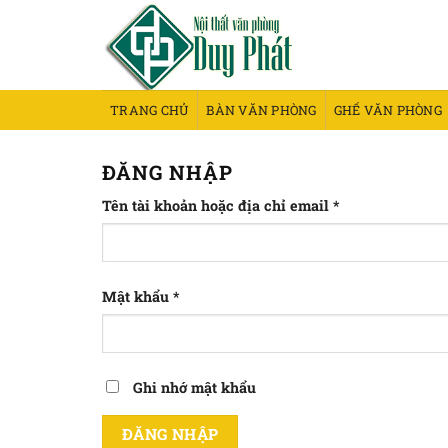
Bỏ
qua
nội
dung
TRANG CHỦ
BÀN VĂN PHÒNG
GHẾ VĂN PHÒNG
ĐĂNG NHẬP
Bắt
Tên tài khoản hoặc địa chỉ email
*
buộc
Bắt
Mật khẩu
*
buộc
Ghi nhớ mật khẩu
ĐĂNG NHẬP