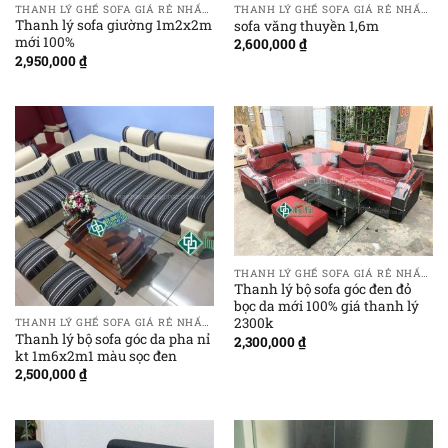
THANH LÝ GHẾ SOFA GIÁ RẺ NHẤT TẠI HÀ NỘI
THANH LÝ GHẾ SOFA GIÁ RẺ NHẤT TẠI HÀ NỘI
Thanh lý sofa giường 1m2x2m
sofa văng thuyền 1,6m
mới 100%
2,600,000
₫
2,950,000
₫
THANH LÝ GHẾ SOFA GIÁ RẺ NHẤT TẠI HÀ NỘI
Thanh lý bộ sofa góc đen đỏ
bọc da mới 100% giá thanh lý
2300k
THANH LÝ GHẾ SOFA GIÁ RẺ NHẤT TẠI HÀ NỘI
Thanh lý bộ sofa góc da pha nỉ
2,300,000
₫
kt 1m6x2m1 màu sọc đen
2,500,000
₫