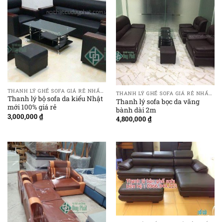
THANH LÝ GHẾ SOFA GIÁ RẺ NHẤT TẠI HÀ NỘI
THANH LÝ GHẾ SOFA GIÁ RẺ NHẤT TẠI HÀ NỘI
Thanh lý bộ sofa da kiểu Nhật
Thanh lý sofa bọc da văng
mới 100% giá rẻ
bành dài 2m
3,000,000
₫
4,800,000
₫