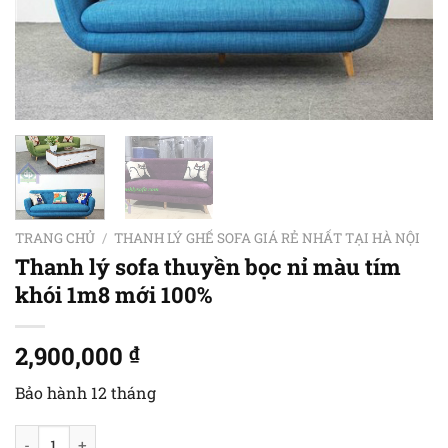
TRANG CHỦ
/
THANH LÝ GHẾ SOFA GIÁ RẺ NHẤT TẠI HÀ NỘI
Thanh lý sofa thuyền bọc nỉ màu tím
khói 1m8 mới 100%
2,900,000
₫
Bảo hành 12 tháng
Thanh lý sofa thuyền bọc nỉ màu tím khói 1m8 mới 100% số lư