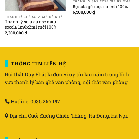
THANH LÝ GHẾ SOFA GIÁ RẺ NHẤT TẠI HÀ NỘI
Bộ sofa góc bọc da mới 100%
6,500,000
₫
THANH LÝ GHẾ SOFA GIÁ RẺ NHẤT TẠI HÀ NỘI
Thanh lý sofa da góc màu
socola 1m6x2m1 mới 100%
2,300,000
₫
THÔNG TIN LIÊN HỆ
Nội thất Duy Phát là đơn vị uy tín lâu năm trong lĩnh
vực thanh lý bàn ghế văn phòng, nội thất văn phòng.
Hotline: 0936.266.197
Địa chỉ: Cuối đường Chiến Thắng, Hà Đông, Hà Nội.