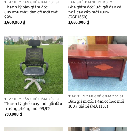
THANH LÝ BÀN GHẾ GIÁM ĐỐC GIÁ RẺ
BÀN GHẾ THANH LÝ MỚI VỀ
Thanh lý bàn giám đốc
Ghế giám đốc lưới gối đầu có
80x1m6 màu đen gỗ mdf mới
ngả cao cấp mới 100%
99%
(GGD1650)
1,600,000
₫
1,650,000
₫
THANH LÝ BÀN GHẾ GIÁM ĐỐC GIÁ RẺ
THANH LÝ BÀN GHẾ GIÁM ĐỐC GIÁ RẺ
Bàn giám đốc 1.4m có hộc mới
Thanh lý ghế xoay lưới gối đầu
100% giá rẻ (MÃ 1150)
trưởng phòng mới 99,9%
750,000
₫