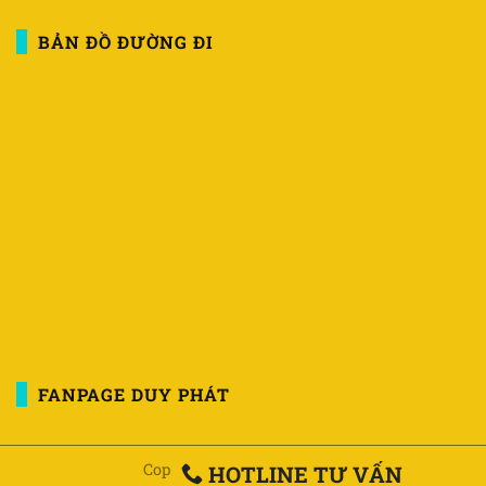
BẢN ĐỒ ĐƯỜNG ĐI
FANPAGE DUY PHÁT
Copyright 2026 ©
Duy Phát
HOTLINE TƯ VẤN