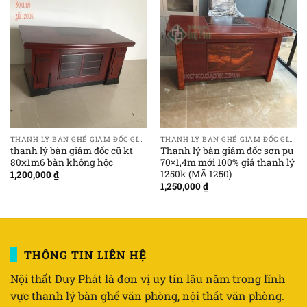
THANH LÝ BÀN GHẾ GIÁM ĐỐC GIÁ RẺ
THANH LÝ BÀN GHẾ GIÁM ĐỐC GIÁ RẺ
thanh lý bàn giám đốc cũ kt
Thanh lý bàn giám đốc sơn pu
80x1m6 bàn không hộc
70×1,4m mới 100% giá thanh lý
1250k (MÃ 1250)
1,200,000
₫
1,250,000
₫
THÔNG TIN LIÊN HỆ
Nội thất Duy Phát là đơn vị uy tín lâu năm trong lĩnh
vực thanh lý bàn ghế văn phòng, nội thất văn phòng.