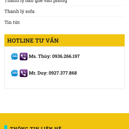
Thanh lý bàn ghế văn phòng
Thanh lý sofa
Tin tức
HOTLINE TƯ VẤN
Ms. Thúy: 0936.266.197
Mr. Duy: 0927.377.868
THÔNG TIN LIÊN HỆ