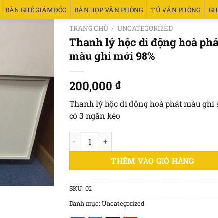
BÀN GHẾ GIÁM ĐỐC
BÀN HỌP VĂN PHÒNG
TỦ VĂN PHÒNG
GH
TRANG CHỦ
/
UNCATEGORIZED
Thanh lý hộc di động hoà phá
màu ghi mới 98%
200,000
₫
Thanh lý hộc di động hoà phát màu ghi
có 3 ngăn kéo
Thanh lý hộc di động hoà phát màu ghi mới 
THÊM VÀO GIỎ HÀNG
SKU:
02
Danh mục:
Uncategorized