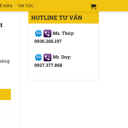
Ế SOFA
TIN TỨC
HOTLINE TƯ VẤN
t
Ms. Thúy:
0936.266.197
Mr. Duy:
 sáng
0927.377.868
98% số lượng